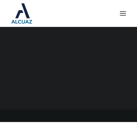
CONVENIO
MULTILATERAL- SISTEMA
DE RECAUDACIÓN SOBRE
TARJETAS DE CRÉDITO Y
COMPRA “SIRTAC”
22/09/2020
|
EN
GENERAL
|
POR
ESTUDIO ALCUAZ